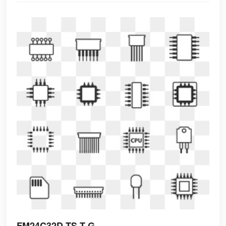
FM24C32D-TS-T-G