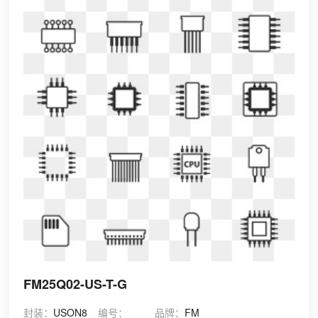
FM25Q02-US-T-G
封装：
USON8
编号：
品牌：
FM