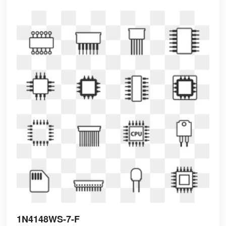
1N4148WS-7-F