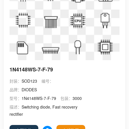
1N4148WS-7-F-79
封装：
SOD123
编号：
品牌：
DIODES
型号：
1N4148WS-7-F-79
包装：
3000
描述：
Switching diode, Fast recovery
rectifier